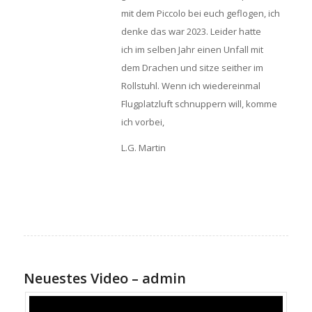
mit dem Piccolo bei euch geflogen, ich
denke das war 2023. Leider hatte
ich im selben Jahr einen Unfall mit
dem Drachen und sitze seither im
Rollstuhl. Wenn ich wiedereinmal
Flugplatzluft schnuppern will, komme
ich vorbei,
L.G. Martin
Neuestes Video – admin