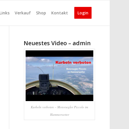
Links
Verkauf
Shop
Kontakt
Login
Neuestes Video – admin
Kurbeln verboten – Motorsegler Piccolo im
Hammerwetter