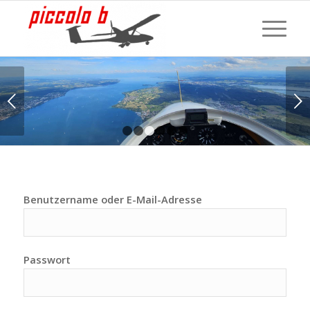
Weiter
1
2
3
4
5
6
Benutzername oder E-Mail-Adresse
Passwort