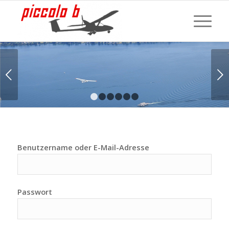
Weiter
1
2
3
4
5
6
Benutzername oder E-Mail-Adresse
Passwort