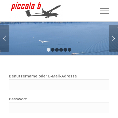
Weiter
1
2
3
4
5
6
Benutzername oder E-Mail-Adresse
Passwort