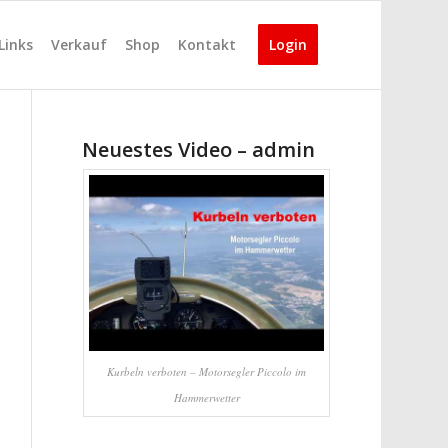
Links
Verkauf
Shop
Kontakt
Login
Neuestes Video – admin
Kurbeln verboten – Motorsegler Piccolo im
Hammerwetter